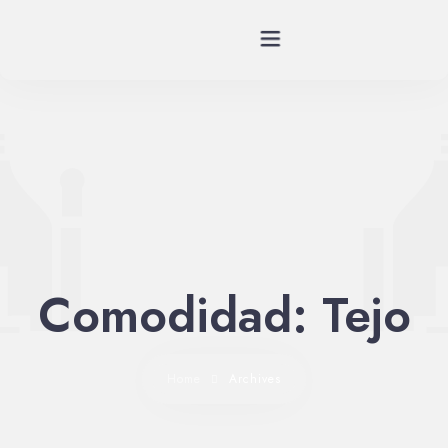
Planes
Spa
Habitaciones
Restaurante
Comodidad:
Tejo
Historia
Home
Archives
Eventos
Contáctenos