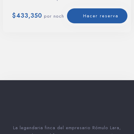
estándar brindan la posibilidad…
$
433,350
Hacer reserva
por noche
La legendaria finca del empresario Rómulo Lara,