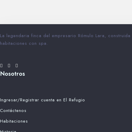
La legendaria finca del empresario Rómulo Lara, construida
habitaciones con spa.
Nosotros
Ingresar/Registrar cuenta en El Refugio
Contáctenos
Habitaciones
Historia