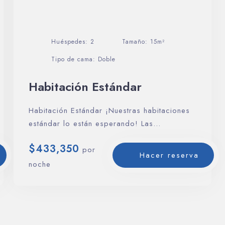
Huéspedes:
2
Tamaño:
15m²
Tipo de cama:
Doble
Habitación Estándar
Día de llegada
Habitación Estándar ¡Nuestras habitaciones
estándar lo están esperando! Las
habitaciones estándar brindan la
Día de salida
$
433,350
posibilidad…
por
Hacer reserva
noche
Buscar