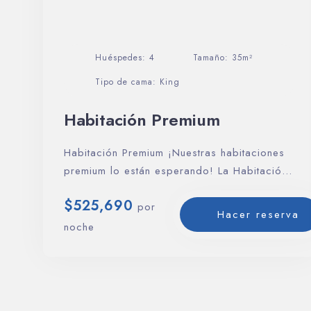
Huéspedes:
4
Tamaño:
35m²
Tipo de cama:
King
Habitación Premium
Habitación Premium ¡Nuestras habitaciones
premium lo están esperando! La Habitación
premium está diseñada para…
$
525,690
por
Hacer reserva
noche