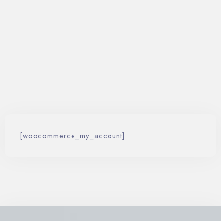
Contáctenos
Reservar ahora
[woocommerce_my_account]