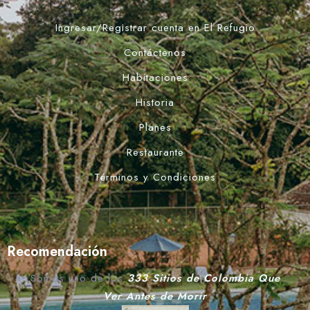
Ingresar/Registrar cuenta en El Refugio
Contáctenos
Habitaciones
Historia
Planes
Restaurante
Términos y Condiciones
Recomendación
Somos uno de los
333 Sitios de Colombia Que
Ver Antes de Morir