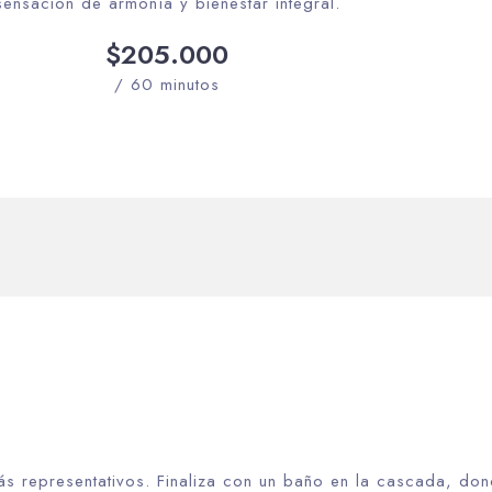
ensación de armonía y bienestar integral.
$205.000
Día de salida
/ 60 minutos
Buscar
s representativos. Finaliza con un baño en la cascada, donde