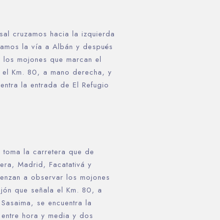
osal cruzamos hacia la izquierda
scamos la vía a Albán y después
r los mojones que marcan el
la el Km. 80, a mano derecha, y
entra la entrada de El Refugio
e toma la carretera que de
ra, Madrid, Facatativá y
mienzan a observar los mojones
ojón que señala el Km. 80, a
 Sasaima, se encuentra la
 entre hora y media y dos