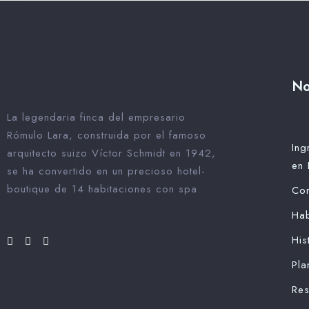
No
La legendaria finca del empresario
Rómulo Lara, construida por el famoso
Ing
arquitecto suizo Víctor Schmidt en 1942,
en 
se ha convertido en un precioso hotel-
boutique de 14 habitaciones con spa.
Con
Hab
His
Pla
Res