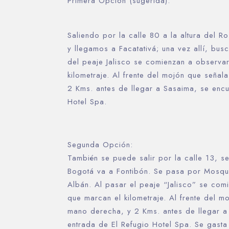
Primera Opción (sugerida):
Saliendo por la calle 80 a la altura del R
y llegamos a Facatativá; una vez allí, bu
del peaje Jalisco se comienzan a observa
kilometraje. Al frente del mojón que seña
2 Kms. antes de llegar a Sasaima, se encu
Hotel Spa.
Segunda Opción:
También se puede salir por la calle 13, s
Día de llegada
Bogotá va a Fontibón. Se pasa por Mosque
Albán. Al pasar el peaje “Jalisco” se co
que marcan el kilometraje. Al frente del m
Día de salida
mano derecha, y 2 Kms. antes de llegar a
entrada de El Refugio Hotel Spa. Se gasta