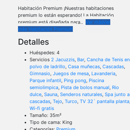
Habitación Premium ¡Nuestras habitaciones
premium lo están esperando! La Habitación
premium está diseñada para…
Ver más
Ver
más Habitación Premium
Detalles
Huéspedes:
4
Servicios
2 Jacuzzis
,
Bar
,
Cancha de Tenis en
polvo de ladrillo
,
Casa muñecas
,
Cascadas
,
Gimnasio
,
Juegos de mesa
,
Lavanderia
,
Parque infantil
,
Ping pong
,
Piscina
semiolimpica
,
Pista de bolos manual
,
Rio
dulce
,
Sauna
,
Senderos naturales
,
Spa junto a
cascadas
,
Tejo
,
Turco
,
TV 32´ pantalla planta
Wi-fi gratis
Tamaño:
35m²
Tipo de cama:
King
Categorías:
Premium