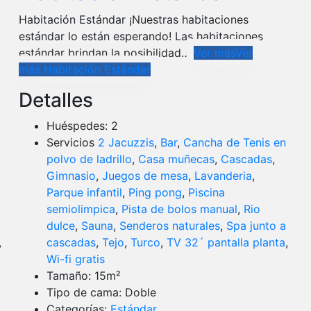
Habitación Estándar ¡Nuestras habitaciones
estándar lo están esperando! Las habitaciones
estándar brindan la posibilidad…
Ver más
Ver
más Habitación Estándar
Detalles
Huéspedes:
2
Servicios
2 Jacuzzis
,
Bar
,
Cancha de Tenis en
polvo de ladrillo
,
Casa muñecas
,
Cascadas
,
Gimnasio
,
Juegos de mesa
,
Lavanderia
,
Parque infantil
,
Ping pong
,
Piscina
semiolimpica
,
Pista de bolos manual
,
Rio
dulce
,
Sauna
,
Senderos naturales
,
Spa junto a
,
cascadas
,
Tejo
,
Turco
,
TV 32´ pantalla planta
,
Wi-fi gratis
Tamaño:
15m²
Tipo de cama:
Doble
Categorías:
Estándar