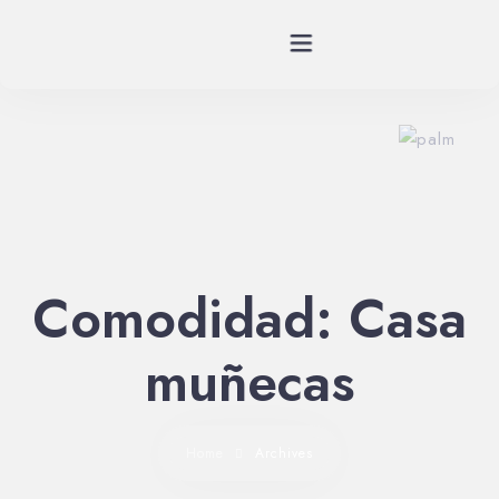
Planes
Spa
Habitaciones
Comodidad:
Casa
Restaurante
muñecas
Historia
Eventos
Home
Archives
Contáctenos