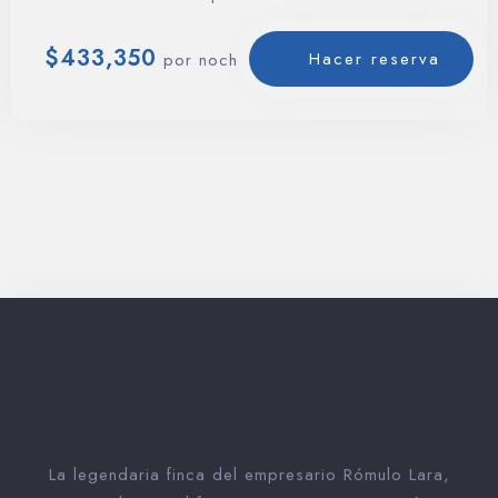
estándar brindan la posibilidad…
$
433,350
Hacer reserva
por noche
La legendaria finca del empresario Rómulo Lara,