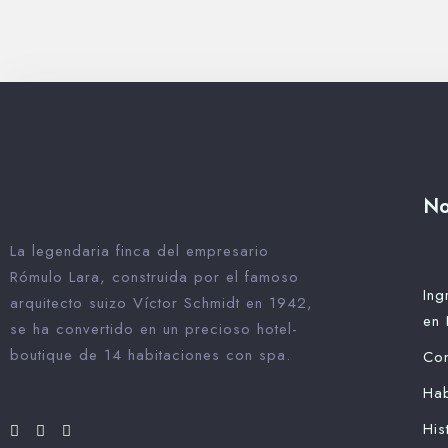
No
La legendaria finca del empresario
Rómulo Lara, construida por el famoso
Ing
arquitecto suizo Víctor Schmidt en 1942,
en 
se ha convertido en un precioso hotel-
boutique de 14 habitaciones con spa.
Con
Hab
His