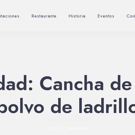
itaciones
Restaurante
Historia
Eventos
Con
dad:
Cancha de 
polvo de ladrill
Home
Archives