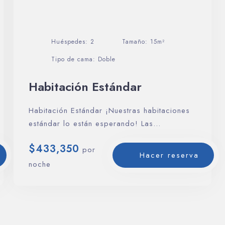
Huéspedes:
2
Tamaño:
15m²
Tipo de cama:
Doble
Día de llegada
Habitación Estándar
Día de salida
Habitación Estándar ¡Nuestras habitaciones
estándar lo están esperando! Las
habitaciones estándar brindan la
$
433,350
posibilidad…
por
Buscar
Hacer reserva
noche