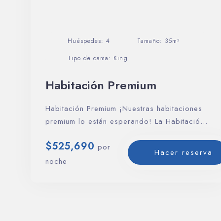
Huéspedes:
4
Tamaño:
35m²
Tipo de cama:
King
Habitación Premium
Habitación Premium ¡Nuestras habitaciones
premium lo están esperando! La Habitación
premium está diseñada para…
$
525,690
por
Hacer reserva
noche