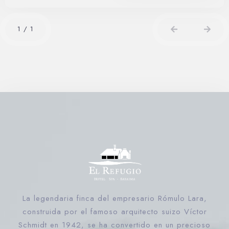
1
/
1
La legendaria finca del empresario Rómulo Lara,
construida por el famoso arquitecto suizo Víctor
Schmidt en 1942, se ha convertido en un precioso