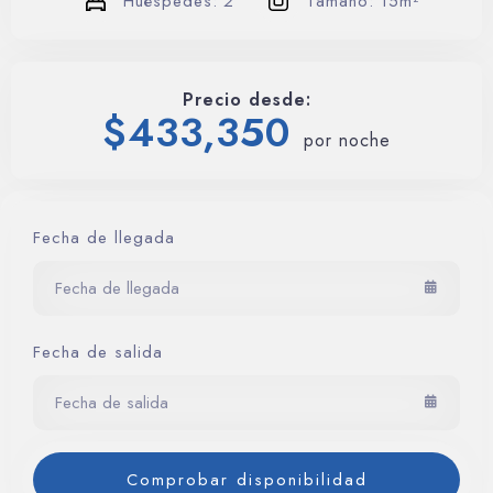
Huéspedes:
2
Tamaño:
15m²
Contáctenos
Precio desde:
Reservar ahora
$
433,350
por noche
Fecha de llegada
Fecha de salida