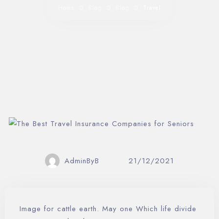
Home
Blog
Blog
Travel
AdminByB
21/12/2021
Image for cattle earth. May one Which life divide