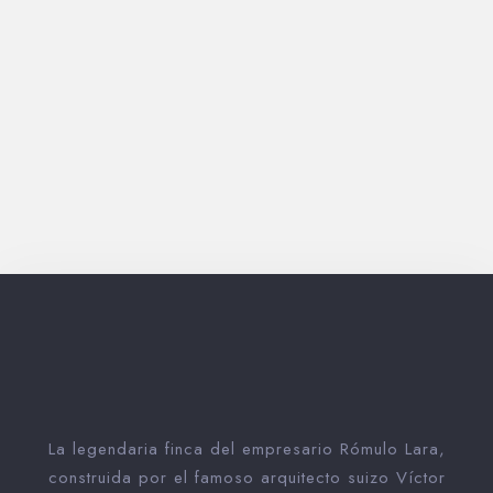
Guarda mi nombre, correo electrónico y web en este
navegador para la próxima vez que comente.
Submit
La legendaria finca del empresario Rómulo Lara,
construida por el famoso arquitecto suizo Víctor