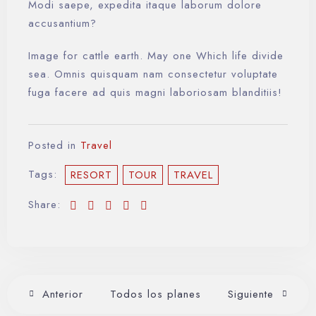
Modi saepe, expedita itaque laborum dolore
Día de llegada
accusantium?
Image for cattle earth. May one Which life divide
sea. Omnis quisquam nam consectetur voluptate
Día de salida
fuga facere ad quis magni laboriosam blanditiis!
Posted in
Travel
Buscar
Tags:
RESORT
TOUR
TRAVEL
Share:
Anterior
Todos los planes
Siguiente