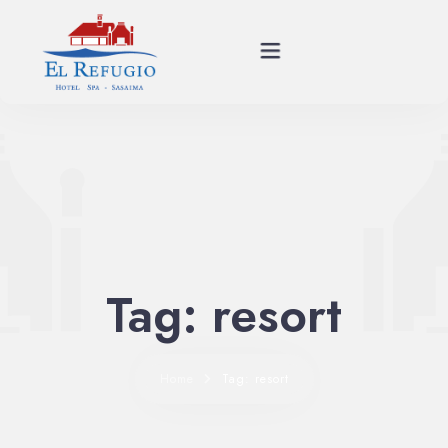
Planes
Spa
Habitaciones
Tag: resort
Restaurante
Historia
Home
Tag: resort
Eventos