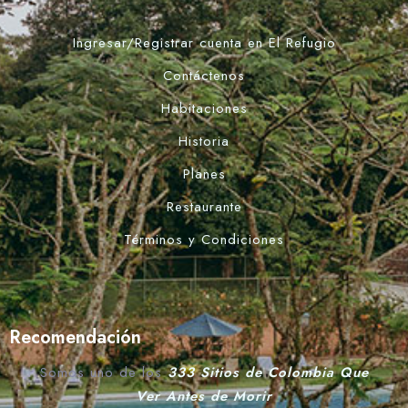
Ingresar/Registrar cuenta en El Refugio
Contáctenos
Habitaciones
Historia
Planes
Restaurante
Términos y Condiciones
Recomendación
Somos uno de los
333 Sitios de Colombia Que
Ver Antes de Morir