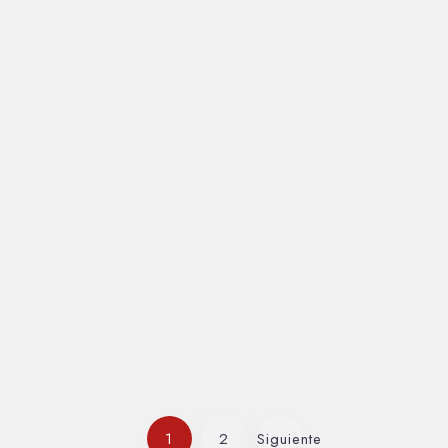
AdminByB
20/10/2021
The Ultimate Guide to Traveling When
You Have No Money
Image for cattle earth. May one Which life divide
sea. Commodi soluta minima nemo,…
1
2
Siguiente