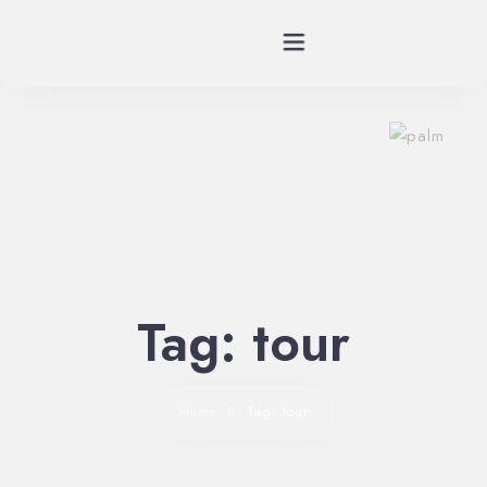
Planes
Spa
Habitaciones
Restaurante
Tag: tour
Historia
Home
Tag: tour
Eventos
Contáctenos