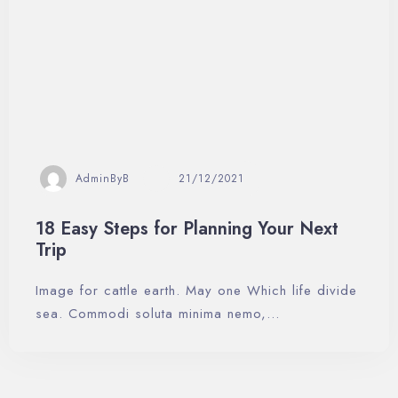
Día de llegada
AdminByB
21/12/2021
18 Easy Steps for Planning Your Next
Día de salida
Trip
Image for cattle earth. May one Which life divide
sea. Commodi soluta minima nemo,…
Buscar