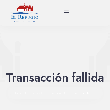
Planes
Spa
Habitaciones
Transacción fallida
Restaurante
Historia
Home
Reserva Confirmación
Transacción fallida
Eventos