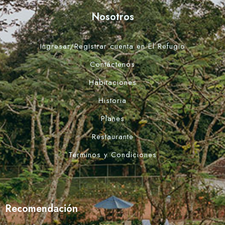
Nosotros
Ingresar/Registrar cuenta en El Refugio
Contáctenos
Habitaciones
Historia
Planes
Restaurante
Términos y Condiciones
Recomendación