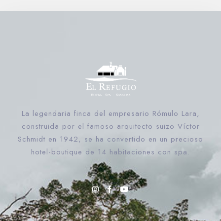
Día de llegada
La legendaria finca del empresario Rómulo Lara,
construida por el famoso arquitecto suizo Víctor
Schmidt en 1942, se ha convertido en un precioso
hotel-boutique de 14 habitaciones con spa.
Día de salida
Buscar