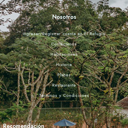
Día de llegada
Nosotros
Día de salida
Ingresar/Registrar cuenta en El Refugio
Contáctenos
Habitaciones
Buscar
Historia
Planes
Restaurante
Términos y Condiciones
Recomendación