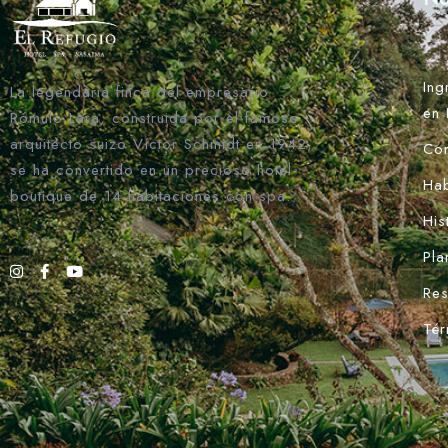
Ing
La legendaria finca del empresario
en 
Rómulo Lara, construida por el famoso
arquitecto suizo Víctor Schmidt en 1942,
Con
se ha convertido en un precioso hotel-
Hab
boutique de 14 habitaciones con spa.
His
Pla
Res
Tér