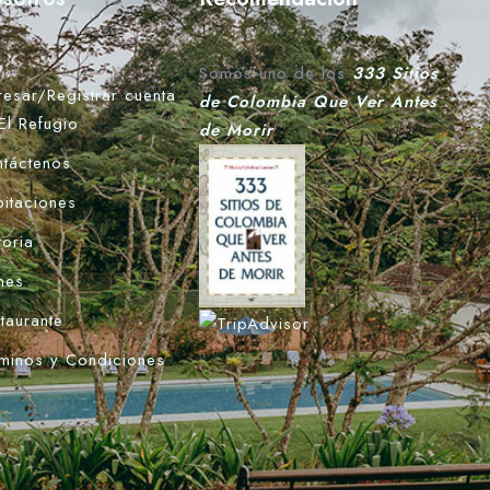
Somos uno de los
333 Sitios
resar/Registrar cuenta
de Colombia Que Ver Antes
El Refugio
de Morir
táctenos
itaciones
toria
nes
taurante
minos y Condiciones