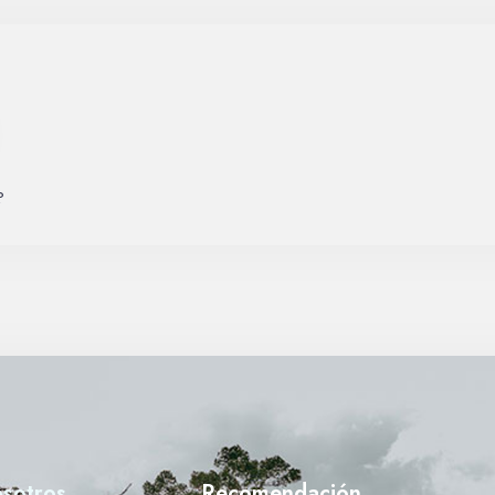
Día de llegada
Día de salida
?
Buscar
sotros
Recomendación