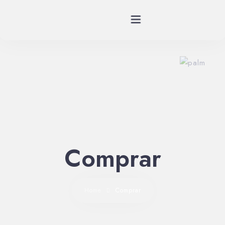
Planes
Spa
Habitaciones
Restaurante
Comprar
Historia
Home
Comprar
Eventos
Contáctenos