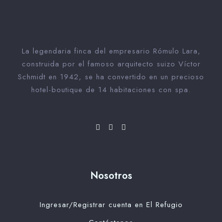
La legendaria finca del empresario Rómulo Lara,
Día de llegada
construida por el famoso arquitecto suizo Víctor
Schmidt en 1942, se ha convertido en un precioso
hotel-boutique de 14 habitaciones con spa.
Día de salida
Buscar
Nosotros
Ingresar/Registrar cuenta en El Refugio