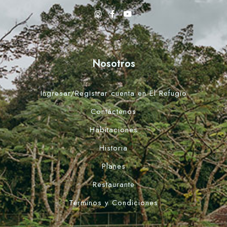
Buscar
Nosotros
Ingresar/Registrar cuenta en El Refugio
Contáctenos
Habitaciones
Historia
Planes
Restaurante
Términos y Condiciones