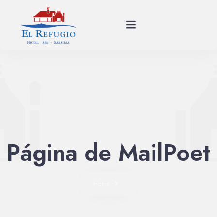
Planes
Spa
Habitaciones
Página de MailPoet
Restaurante
Historia
Home
Eventos